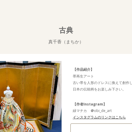
ip to main content
Skip to navigat
古典
真千香（まちか）
【作品紹介】
帯再生アート
古い帯を人形のドレスに換えて創作
日本の伝統柄をお楽しみ下さい。
【作者Instagram】
緑マチカ
＠
obi_de_art
インスタグラムのリンクはこちら